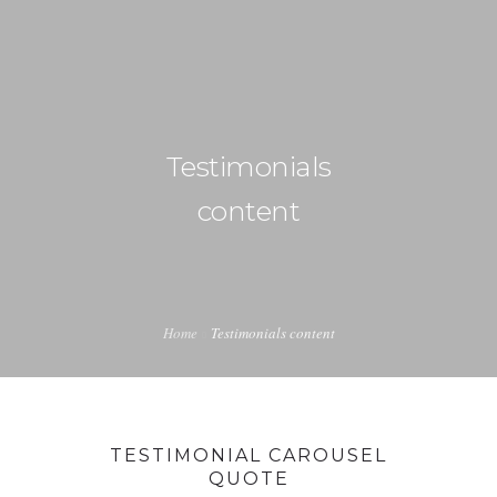
+39 030 3751017
info@collezionilasposa.com
HOME
Testimonials
ATELIER
content
BRIDAL COLLECTION
CAPSULE COUTURE
Home
Testimonials content
SHOP COUTURE
STAGIONI&ANTEPRIME
INSTALLAZIONI VETRINISTICHE
TESTIMONIAL CAROUSEL
QUOTE
CONTATTI